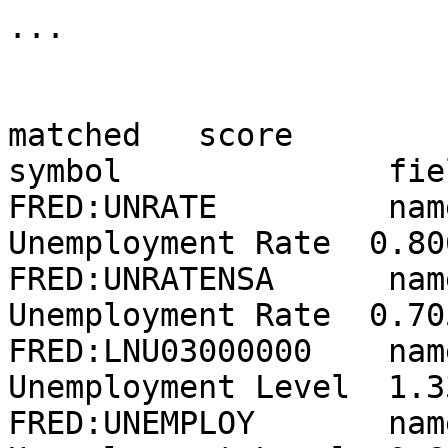
...

                            entity_type        
matched   score

symbol              fiel
FRED:UNRATE         name_en 
Unemployment Rate  0.806
FRED:UNRATENSA      name_en 
Unemployment Rate  0.705
FRED:LNU03000000    name_en
Unemployment Level  1.33
FRED:UNEMPLOY       name_en