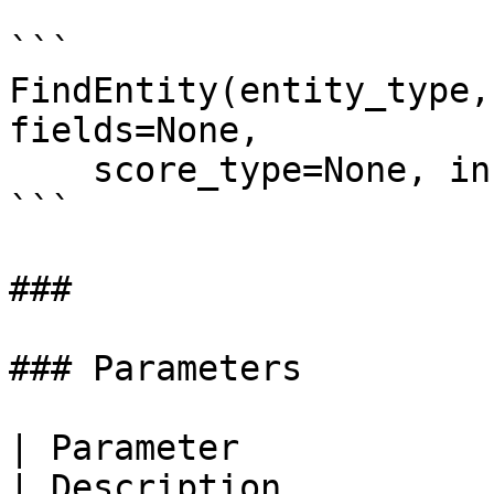
```

FindEntity(entity_type,
fields=None,

    score_type=None, include_matched_fields=False)

```

###

### Parameters

| Parameter                | Type              
| Description                                                                                                                                                                                                                                                                   