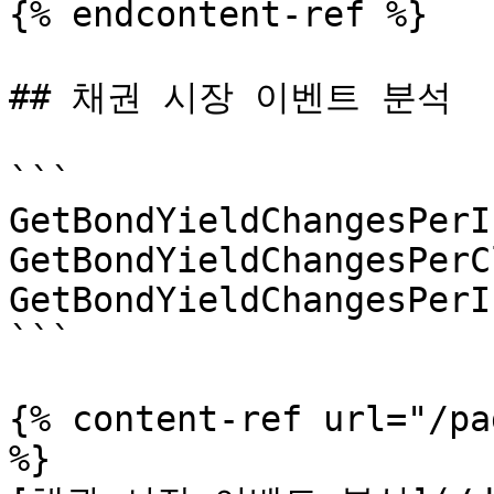
{% endcontent-ref %}

## 채권 시장 이벤트 분석

```

GetBondYieldChangesPerI
GetBondYieldChangesPerC
GetBondYieldChangesPerI
```

{% content-ref url="/pa
%}
