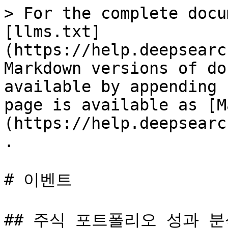
> For the complete docu
[llms.txt]
(https://help.deepsearc
Markdown versions of do
available by appending 
page is available as [M
(https://help.deepsearc
.

# 이벤트

## 주식 포트폴리오 성과 분