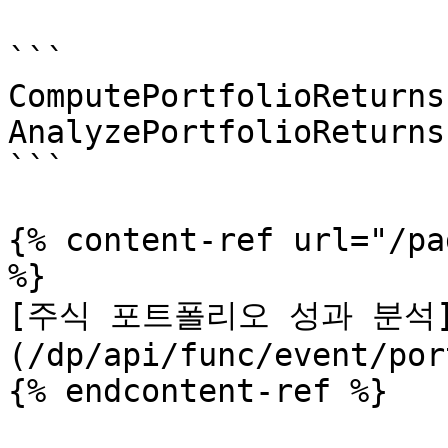
```

ComputePortfolioReturns

AnalyzePortfolioReturns

```

{% content-ref url="/pa
%}

[주식 포트폴리오 성과 분석
(/dp/api/func/event/por
{% endcontent-ref %}
