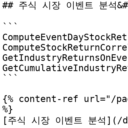
## 주식 시장 이벤트 분석&#x
```

ComputeEventDayStockRetu
ComputeStockReturnCorre
GetIndustryReturnsOnEve
GetCumulativeIndustryRe
```

{% content-ref url="/pa
%}

[주식 시장 이벤트 분석](/dp/a