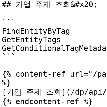
## 기업 주제 조회&#x20;

```

FindEntityByTag

GetEntityTags

GetConditionalTagMetadat
```

{% content-ref url="/pa
%}

[기업 주제 조회](/dp/api/fu
{% endcontent-ref %}
