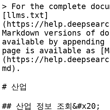
> For the complete docu
[llms.txt]
(https://help.deepsearc
Markdown versions of do
available by appending 
page is available as [M
(https://help.deepsearc
md).

# 산업

## 산업 정보 조회&#x20;
