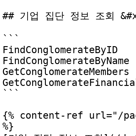
## 기업 집단 정보 조회 &#x2
```

FindConglomerateByID

FindConglomerateByName

GetConglomerateMembers

GetConglomerateFinancia
```

{% content-ref url="/pa
%}
