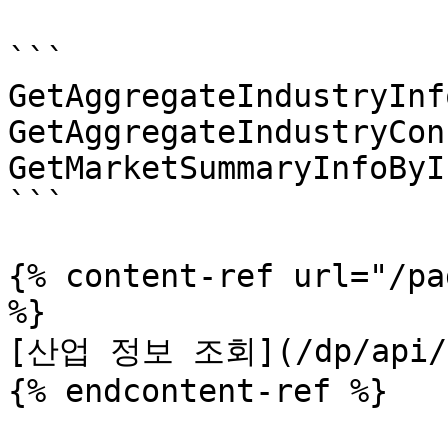
```

GetAggregateIndustryInfo
GetAggregateIndustryCon
GetMarketSummaryInfoByI
```

{% content-ref url="/pa
%}

[산업 정보 조회](/dp/api/fu
{% endcontent-ref %}
