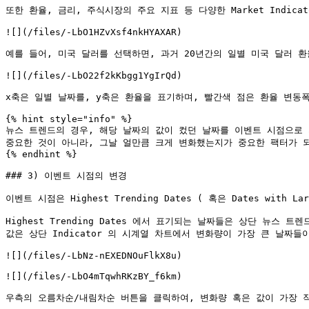
또한 환율, 금리, 주식시장의 주요 지표 등 다양한 Market Indica
![](/files/-LbO1HZvXsf4nkHYAXAR)

예를 들어, 미국 달러를 선택하면, 과거 20년간의 일별 미국 달러 
![](/files/-LbO22f2kKbgg1YgIrQd)

x축은 일별 날짜를, y축은 환율을 표기하며, 빨간색 점은 환율 변동폭
{% hint style="info" %}

뉴스 트렌드의 경우, 해당 날짜의 값이 컸던 날짜를 이벤트 시점으로 지정하
중요한 것이 아니라, 그날 얼만큼 크게 변화했는지가 중요한 팩터가 되
{% endhint %}

### 3) 이벤트 시점의 변경

이벤트 시점은 Highest Trending Dates ( 혹은 Dates with
Highest Trending Dates 에서 표기되는 날짜들은 상단 뉴스 트
값은 상단 Indicator 의 시계열 차트에서 변화량이 가장 큰 날짜들
![](/files/-LbNz-nEXEDNOuFlkX8u)

![](/files/-LbO4mTqwhRKzBY_f6km)

우측의 오름차순/내림차순 버튼을 클릭하여, 변화량 혹은 값이 가장 작은