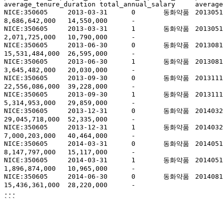
average_tenure_duration	total_annual_salary	average_employee_salary	note

NICE:350605	2013-03-31	0	동화약품	20130515000601	의약품	남	580	17						597	9년 3개월	
8,686,642,000	14,550,000	-

NICE:350605	2013-03-31	1	동화약품	20130515000601	"	여	188	4						192	6년 5개월	
2,071,725,000	10,790,000	-

NICE:350605	2013-06-30	0	동화약품	20130814000810	의약품	남	571	13						584	9년 6개월	
15,531,484,000	26,595,000	-

NICE:350605	2013-06-30	1	동화약품	20130814000810	"	여	178	4						182	6년 9개월	
3,645,482,000	20,030,000	-

NICE:350605	2013-09-30	0	동화약품	20131114001198	의약품	남	562	13	0					575	9년 9개월	
22,556,086,000	39,228,000	-

NICE:350605	2013-09-30	1	동화약품	20131114001198	"	여	174	4	0					178	7년 1개월	
5,314,953,000	29,859,000	-

NICE:350605	2013-12-31	0	동화약품	20140328001203	의약품	남	546	9	0					555	10년 1개월	
29,045,718,000	52,335,000	-

NICE:350605	2013-12-31	1	동화약품	20140328001203	"	여	172	1	0					173	7년 4개월	
7,000,203,000	40,464,000	-

NICE:350605	2014-03-31	0	동화약품	20140515000750	의약품	남	531	8						539	10년 3개월	
8,147,797,000	15,117,000	-

NICE:350605	2014-03-31	1	동화약품	20140515000750	"	여	172	1						173	7년 6개월	
1,896,874,000	10,965,000	-

NICE:350605	2014-06-30	0	동화약품	20140814000769	의약품	남	538	9						547	10년 1개월	
15,436,361,000	28,220,000	-

...
