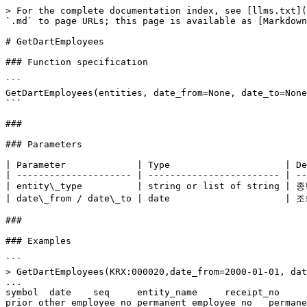
> For the complete documentation index, see [llms.txt](
`.md` to page URLs; this page is available as [Markdown
# GetDartEmployees

### Function specification

```

GetDartEmployees(entities, date_from=None, date_to=None
```

###

### Parameters

| Parameter             | Type                     | De
| --------------------- | ------------------------ | --
| entity\_type          | string or list of string |
| date\_from / date\_to | date                     | 
###

### Examples

```

> GetDartEmployees(KRX:000020,date_from=2000-01-01, dat
...

symbol	date	seq	entity_name	receipt_no	business_area	gender	prior_permanent_employee_no	prior_contract_employee_no	
prior_other_employee_no	permanent_employee_no	permanent_parttime_employee_no	contract_employee_no	contract_parttime_employee_no	total_employee_no	