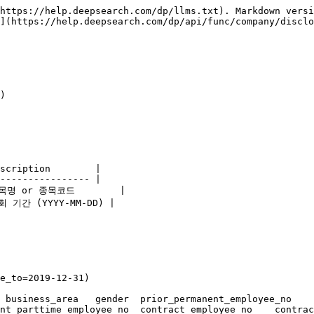
https://help.deepsearch.com/dp/llms.txt). Markdown versi
](https://help.deepsearch.com/dp/api/func/company/disclo
)

scription        |

---------------- |

 종목명 or 종목코드        |

조회 기간 (YYYY-MM-DD) |

e_to=2019-12-31)
