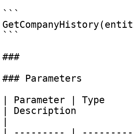
```

GetCompanyHistory(entiti
```

###

### Parameters

| Parameter | Type                                  
| Description                                                                                         
|

| --------- | ---------