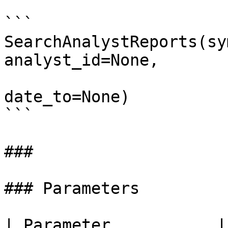
```

SearchAnalystReports(sy
analyst_id=None,

                                da
date_to=None)

```

###

### Parameters

| Parameter           |