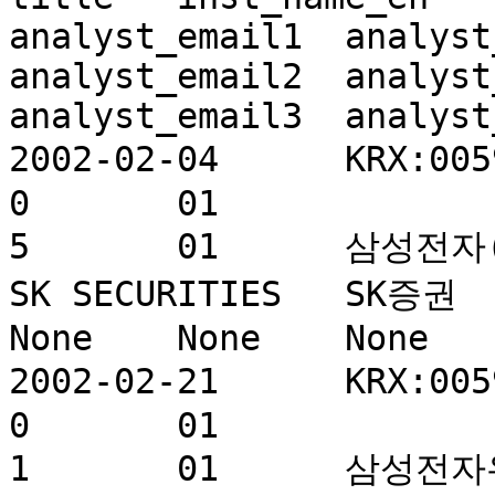
analyst_email1	analyst_name1	analyst_tel1	
analyst_email2	analyst_name2	analyst_tel2	
analyst_email3	analyst_name3	analyst_tel3

2002-02-04	KRX:005930	삼성전자	269	0	
0	01				860123	0	
5	01	삼성전자(05930/Outperform/300,500원)	
SK SECURITIES	SK증권		전우종		
None	None	None	None	None	None

2002-02-21	KRX:005930	삼성전자	0	0	
0	01				860182	0	
1	01	삼성전자우선주 전화관련 이슈에 대한 