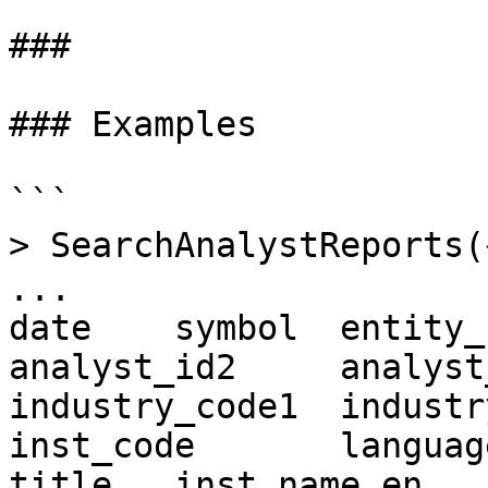
###

### Examples

```

> SearchAnalystReport
...

date	symbol	entity_name	analyst_id1	
analyst_id2	analyst_id3	class	
industry_code1	industry_code2	industry_code3	
inst_code	language	seq	subclass	
title	inst_name_en	inst_name_ko	