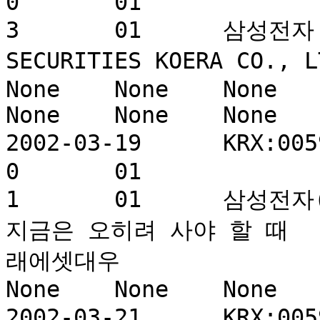
0	01				860255	0	
3	01	삼성전자 05930 buy	YUANTA 
SECURITIES KOERA CO., LTD.	유안
None	None	None	None	None	None	
None	None	None

2002-03-19	KRX:005930	삼성전자	287	0	
0	01				860085	0	
1	01	삼성전자(A0593/적극매수/333,000원) : 
지금은 오히려 사야 할 때	MIRAE ASSET DAEWOO	미
래에셋대우		정창원		None	
None	None	None	None	None

2002-03-21	KRX:005930	삼성전자	0	0	